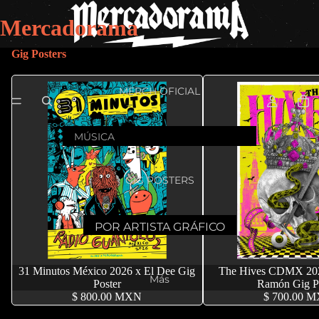
Mercadorama
Gig Posters
MERCH OFICIAL
MÚSICA
31
Enriq
Mon
The
Minut
ue
Lafert
Hives
GIG POSTERS
os
Bunb
e
The
ury
Arctic
Papa
Rapt
POR ARTISTA GRÁFICO
Monk
Franci
Roac
ure
POR BANDA
eys
sca
h
Whit
31 Minutos México 2026 x El Dee Gig
The Hives CDMX 202
Valen
Baba
Parce
e Lies
Más
Poster
Ramón Gig P
OTROS PROYECTOS
zuela
sonic
ls
$ 800.00 MXN
$ 700.00 
Yeah
Art Prints
os
Franz