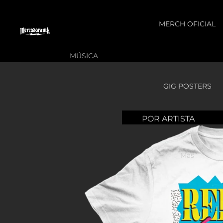
MERCH OFICIAL
MÚSICA
31 Minutos
Enrique
Mon Laf
Bunbury
GIG POSTERS
Arctic
Papa R
Monkeys
Francisca
Parcels
Valenzuela
Babasonicos
POR ARTISTA
Perreo
Franz
GRÁFICO
Camera
Millenni
Ferdinand
Obscura
POR BANDA
Phoebe
Más
Interpol
Circa Waves
Bridger
OTROS PROYECTOS
Jimmy Eat
Crosses
Pulp
World
Art Prints
Dënver
Queens 
Justice
Art The Jewels
the Sto
Descendent
León
Age
Gaza