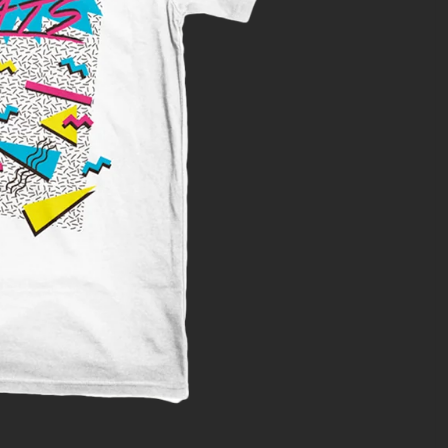
artin
kker
ze