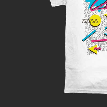
s
Benavente
Ricky M
Dj Shadow
Love of
Sofi Tu
Ely Guerra
lesbian
The Bla
Magos
Herrera
Máximo
Grado
OTRAS COLECCIONES
André
Sopitas
Davo Salazar
The Only
Band In The
Eat Like a
World
Local
VAVAVA
Fer Carnal
Gaza