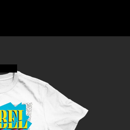
erte
The Hives
oach
The Rapture
White Lies
Yeah Yeah
al
Yeahs
Zedd
s
of
ne